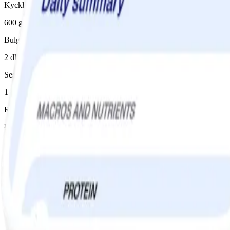
Kycklingbröstfilé
600 g
Bulgur okokt (100% fullkorn)
2 dl
Sesamfrön
1 msk
Rapsolja
½ msk
Vatten
2 msk
Svarta bönor, konserv
1 burk(ar), avrunnen/avrunnet
Vitlök