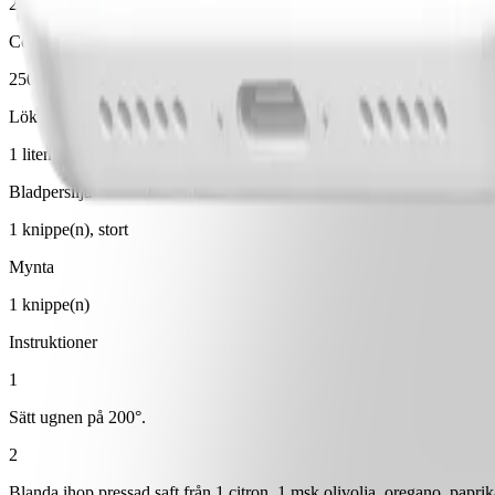
2 klyfta(or)
Cocktailtomater
250 g
Lök
1 liten(t)/små, röd
Bladpersilja
1 knippe(n), stort
Mynta
1 knippe(n)
Instruktioner
1
Sätt ugnen på 200°.
2
Blanda ihop pressad saft från 1 citron, 1 msk olivolja, oregano, pap