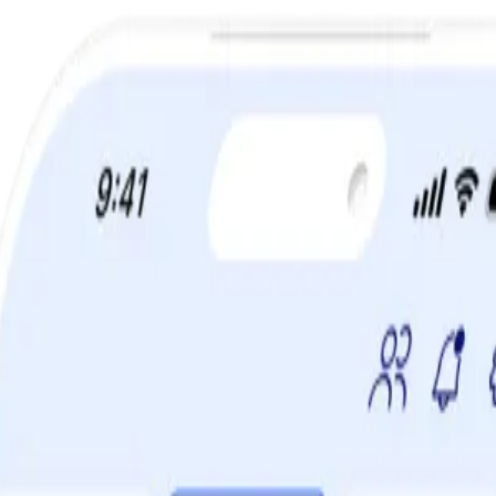
a din viktminskningsresa nu! Spara 50% när du tecknar 12 månaders m
hummus