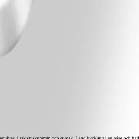
rikapulver, 1 tsk spiskummin och sumak. Lägg kyckling i en påse och häl