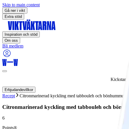
Skip to main content
Gå ner i vikt
Extra stöd
Inspiration och stöd
Om oss
Bli medlem
Kickstart
Erbjudandevillkor
Recept
Citronmarinerad kyckling med tabbouleh och bönhummus
Citronmarinerad kyckling med tabbouleh och bön
6
Points®