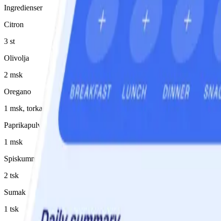
Ingredienser
Citron
3 st
Olivolja
2 msk
Oregano
1 msk, torkad
Paprikapulver
1 msk
Spiskummin
2 tsk
Sumak
1 tsk