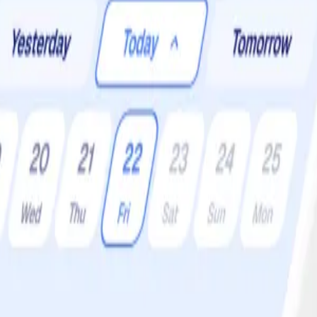
er:
4 •
Svårighetsgrad:
Lätt
 syrlig och fräsch smak. Tillsammans med en klassisk tabbouleh och en o