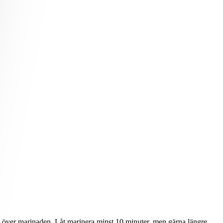
l över marinaden. Låt marinera minst 10 minuter, men gärna längre.