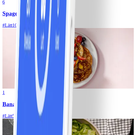
6
Spagetti med köttfärssås
#
Lätt
10 MIN
1
Bananpannkakor
#
Lätt
5 MIN