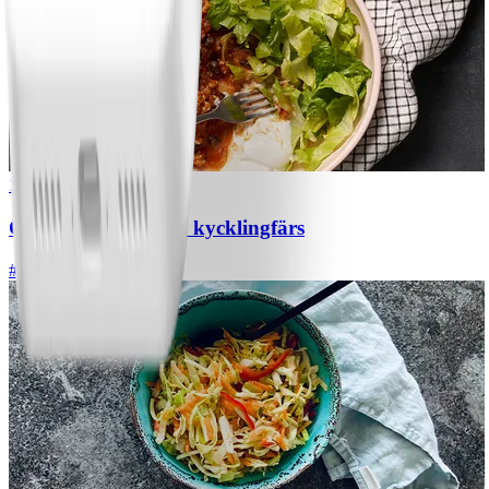
1
Chili con carne med kycklingfärs
#
Lätt