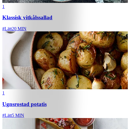
1
Klassisk vitkålssallad
#
Lätt
20 MIN
1
Ugnsrostad potatis
#
Lätt
5 MIN