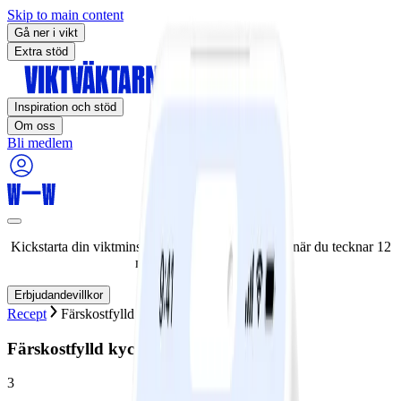
Skip to main content
Gå ner i vikt
Extra stöd
Inspiration och stöd
Om oss
Bli medlem
Kickstarta din viktminskningsresa nu! Spara 50% när du tecknar 12
månaders medlemskap.
Erbjudandevillkor
Recept
Färskostfylld kycklingfilé
Färskostfylld kycklingfilé
3