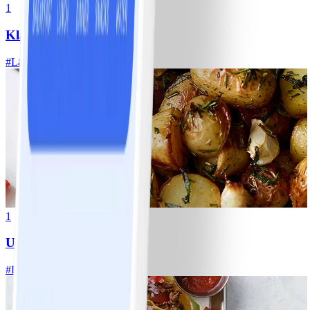
1
Klassisk vitkålssallad
#
Lätt
20 MIN
1
Ugnsrostad potatis
#
Lätt
5 MIN