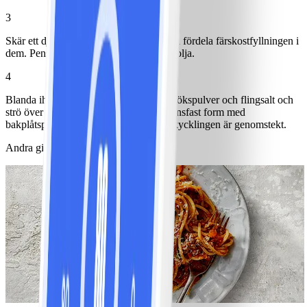
3
Skär ett djupt snitt i kycklingfiléerna och fördela färskostfyllningen i
dem. Pensla ovansidan av filéerna med olja.
4
Blanda ihop sesamfrön, vallmofrön, vitlökspulver och flingsalt och
strö över kycklingen. Lägg över i en ugnsfast form med
bakplåtspapper och sätt in i ugnen tills kycklingen är genomstekt.
Andra gillade också