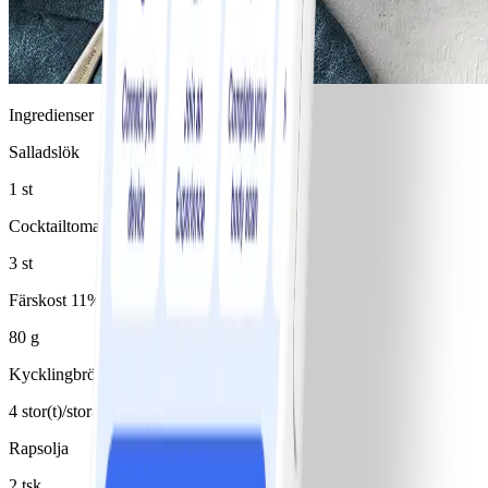
Ingredienser
Salladslök
1 st
Cocktailtomater
3 st
Färskost 11%
80 g
Kycklingbröstfilé
4 stor(t)/stora
Rapsolja
2 tsk