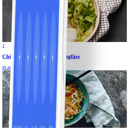
1
Chili con carne med kycklingfärs
#
Lätt