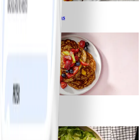
6
Spagetti med köttfärssås
#
Lätt
10 MIN
1
Bananpannkakor
#
Lätt
5 MIN