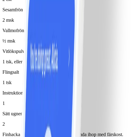
Sesamfrön
2 msk
Vallmofrön
½ msk
Vitlökspulver
1 tsk, eller torkad vitlök i bitar
Flingsalt
1 tsk
Instruktioner
1
Sätt ugnen på 190°.
2
Finhacka salladslök och tomater och blanda ihop med färskost.