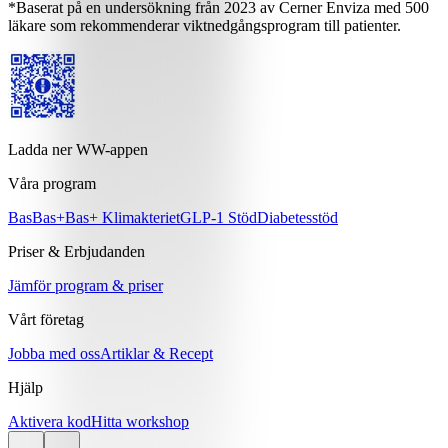
*Baserat på en undersökning från 2023 av Cerner Enviza med 500
läkare som rekommenderar viktnedgångsprogram till patienter.
Ladda ner WW-appen
Våra program
Bas
Bas+
Bas+ Klimakteriet
GLP-1 Stöd
Diabetesstöd
Priser & Erbjudanden
Jämför program & priser
Vårt företag
Jobba med oss
Artiklar & Recept
Hjälp
Aktivera kod
Hitta workshop