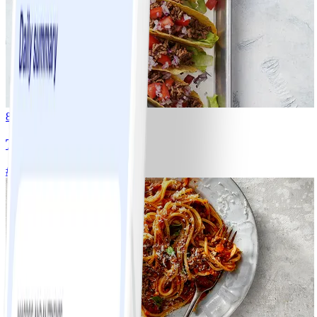
8
Tacos
#
Lätt
15 MIN