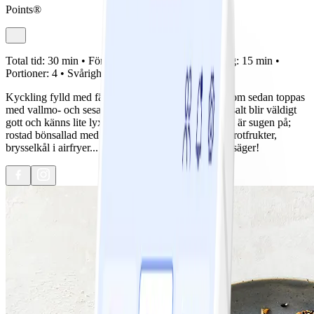
Points®
Total tid:
30 min •
Förberedelse:
15 min •
Tillagning:
15 min •
Portioner:
4 •
Svårighetsgrad:
Lätt
Kyckling fylld med färskost, salladslök och tomat som sedan toppas
med vallmo- och sesamfrön, torkad vitlök och flingsalt blir väldigt
gott och känns lite lyxigt! Servera med precis det du är sugen på;
rostad bönsallad med mandel, kokt ris, ugnsrostade rotfrukter,
brysselkål i airfryer... allt klär en skönhet, som man säger!