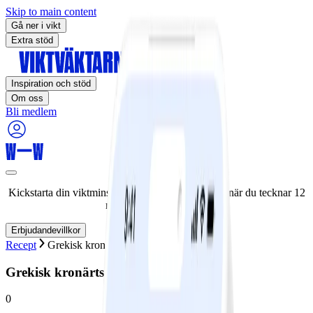
Skip to main content
Gå ner i vikt
Extra stöd
Inspiration och stöd
Om oss
Bli medlem
Kickstarta din viktminskningsresa nu! Spara 50% när du tecknar 12
månaders medlemskap.
Erbjudandevillkor
Recept
Grekisk kronärtskockssås
Grekisk kronärtskockssås
0