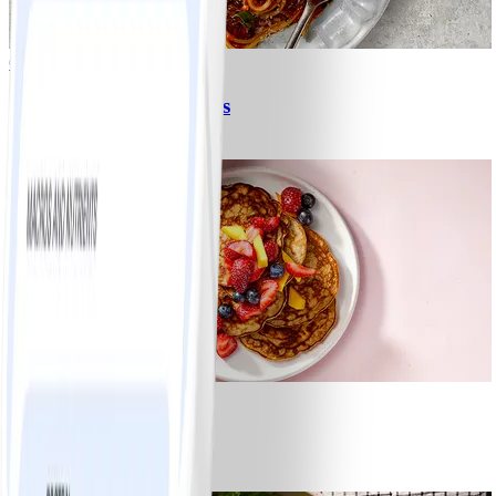
6
Spagetti med köttfärssås
#
Lätt
10 MIN
1
Bananpannkakor
#
Lätt
5 MIN