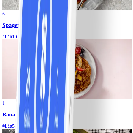
6
Spagetti med köttfärssås
#
Lätt
10 MIN
1
Bananpannkakor
#
Lätt
5 MIN