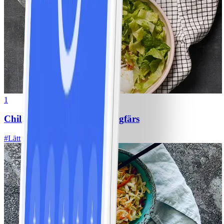
1
Chili con carne med kycklingfärs
#
Lätt