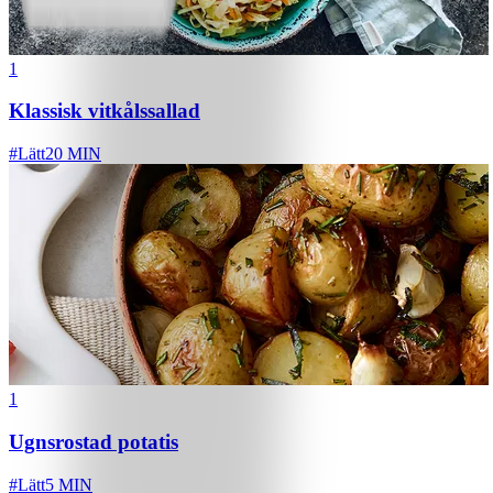
1
Klassisk vitkålssallad
#
Lätt
20 MIN
1
Ugnsrostad potatis
#
Lätt
5 MIN