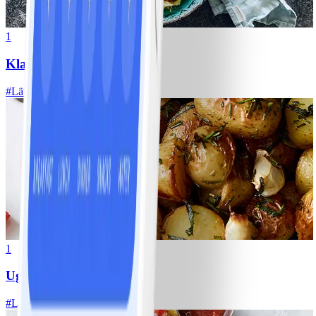
1
Klassisk vitkålssallad
#
Lätt
20 MIN
1
Ugnsrostad potatis
#
Lätt
5 MIN