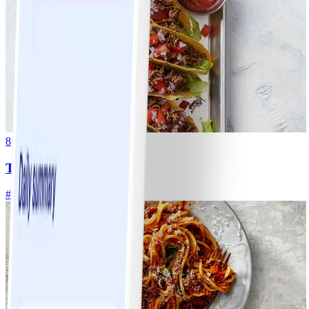
8
Tacos
#
Lätt
15 MIN