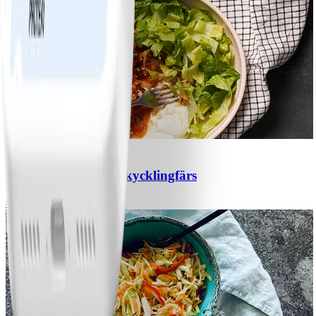
1
Chili con carne med kycklingfärs
#
Lätt