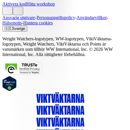
Aktivera kod
Hitta workshop
Ansvarig utgivare
-
Personuppgiftspolicy
-
Användarvillkor
-
Hälsonotis
-
Hantera cookies
🇸🇪
Sverige
Weight Watchers-logotypen, WW-logotypen, ViktVäktarna-
logotypen, Weight Watchers, ViktVäktarna och Points är
varumärken som tillhör WW International, Inc. © 2026 WW
International, Inc. Alla rättigheter förbehållna.