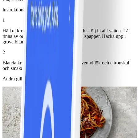
Instruktioner
1
Häll ut kronärtskockorna i ett durkslag och skölj i kallt vatten. Låt
rinna av och torka sedan torra med hushållspapper. Hacka upp i
grova bitar.
2
Blanda kronärtskocka med yoghurt, finriven vitlök och citronskal
och smaka av med salt och peppar.
Andra gillade också