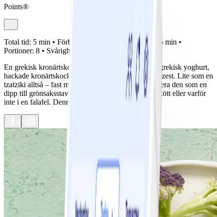
Points®
Total tid:
5 min •
Förberedelse:
0 min •
Tillagning:
5 min •
Portioner:
8 •
Svårighetsgrad:
Lätt
En grekisk kronärtskockssås baserad på en krämig grekisk yoghurt,
hackade kronärtskockshjärtan, vitlök, dill och citronzest. Lite som en
tzatziki alltså – fast med kronärtskocka istället. Servera den som en
dipp till grönsaksstavar eller chips, till en bit grillat kött eller varför
inte i en falafel. Denna sås är god till det mesta!