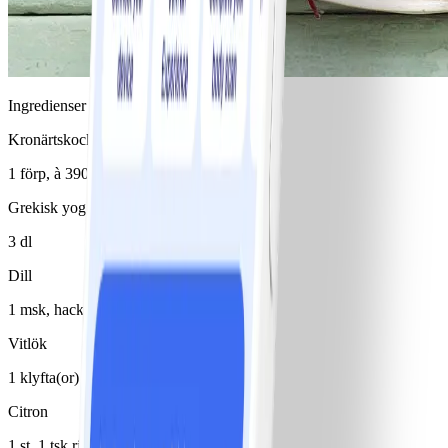
Ingredienser
Kronärtskockshjärtan i vatten
1 förp, à 390 g
Grekisk yoghurt 0%
3 dl
Dill
1 msk, hackad
Vitlök
1 klyfta(or)
Citron
1 st, 1 tsk rivet citronskal