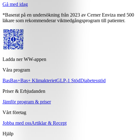
Gå med idag
*Baserat på en undersökning från 2023 av Cerner Enviza med 500
läkare som rekommenderar viktnedgångsprogram till patienter.
Ladda ner WW-appen
Våra program
Bas
Bas+
Bas+ Klimakteriet
GLP-1 Stöd
Diabetesstöd
Priser & Erbjudanden
Jämför program & priser
Vårt företag
Jobba med oss
Artiklar & Recept
Hjälp