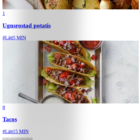
1
Ugnsrostad potatis
#
Lätt
5 MIN
8
Tacos
#
Lätt
15 MIN