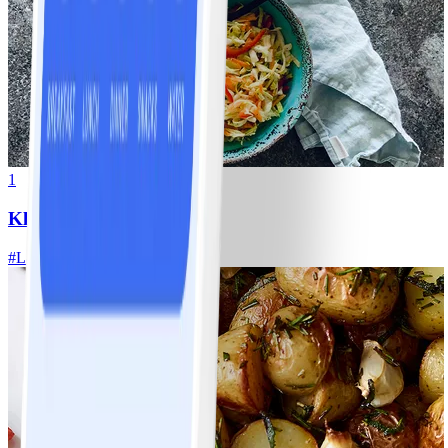
1
Klassisk vitkålssallad
#
Lätt
20 MIN