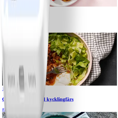
1
Bananpannkakor
#
Lätt
5 MIN
1
Chili con carne med kycklingfärs
#
Lätt