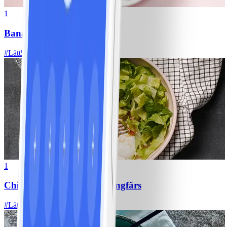
1
Bananpannkakor
#
Lätt
5 MIN
1
Chili con carne med kycklingfärs
#
Lätt