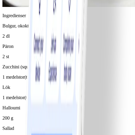
Ingredienser
Bulgur, okokt
2 dl
Päron
2 st
Zucchini (squash)
1 medelstor(t)/medelstora
Lök
1 medelstor(t)/medelstora, röd
Halloumi
200 g
Sallad