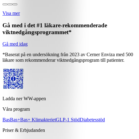
Visa mer
Gå med i det #1 läkare-rekommenderade
viktnedgångsprogrammet*
Gå med idag
*Baserat på en undersökning från 2023 av Cerner Enviza med 500
läkare som rekommenderar viktnedgångsprogram till patienter.
Ladda ner WW-appen
Våra program
Bas
Bas+
Bas+ Klimakteriet
GLP-1 Stöd
Diabetesstöd
Priser & Erbjudanden