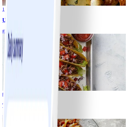
1
Ugnsrostad potatis
#
Lätt
5 MIN
8
Tacos
#
Lätt
15 MIN