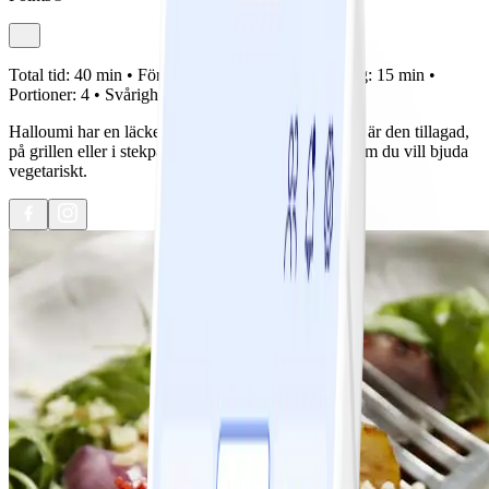
Total tid:
40 min •
Förberedelse:
25 min •
Tillagning:
15 min •
Portioner:
4 •
Svårighetsgrad:
Lätt
Halloumi har en läcker konsistens och sälta. Godast är den tillagad,
på grillen eller i stekpanna. Detta är en perfekt rätt om du vill bjuda
vegetariskt.