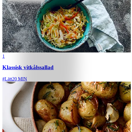
1
Klassisk vitkålssallad
#
Lätt
20 MIN