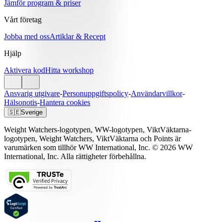
Jämför program & priser
Vårt företag
Jobba med oss
Artiklar & Recept
Hjälp
Aktivera kod
Hitta workshop
Ansvarig utgivare
-
Personuppgiftspolicy
-
Användarvillkor
-
Hälsonotis
-
Hantera cookies
🇸🇪
Sverige
Weight Watchers-logotypen, WW-logotypen, ViktVäktarna-
logotypen, Weight Watchers, ViktVäktarna och Points är
varumärken som tillhör WW International, Inc. © 2026 WW
International, Inc. Alla rättigheter förbehållna.