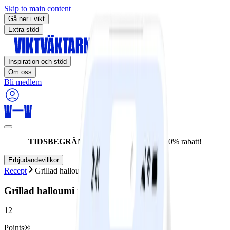
Skip to main content
Gå ner i vikt
Extra stöd
Inspiration och stöd
Om oss
Bli medlem
TIDSBEGRÄNSAT ERBJUDANDE:
60% rabatt!
Erbjudandevillkor
Recept
Grillad halloumi med päronsallad
Grillad halloumi med päronsallad
12
Points®