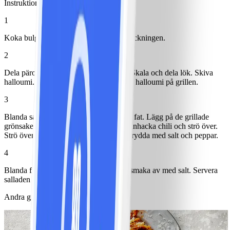
Instruktioner
1
Koka bulgur enligt anvisningar på förpackningen.
2
Dela päron i fyra bitar. Skiva zucchini. Skala och dela lök. Skiva
halloumi. Lägg päron, zucchini, lök och halloumi på grillen.
3
Blanda sallad, ruccola och bulgur på ett fat. Lägg på de grillade
grönsakerna, päronen och halloumin. Finhacka chili och strö över.
Strö över örter, pressa över citron och krydda med salt och peppar.
4
Blanda fraiche med pressad vitlök och smaka av med salt. Servera
salladen med en klick vitlökssås.
Andra gillade också