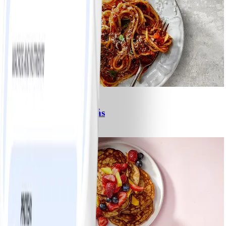
6
Spagetti med köttfärssås
#
Lätt
10 MIN