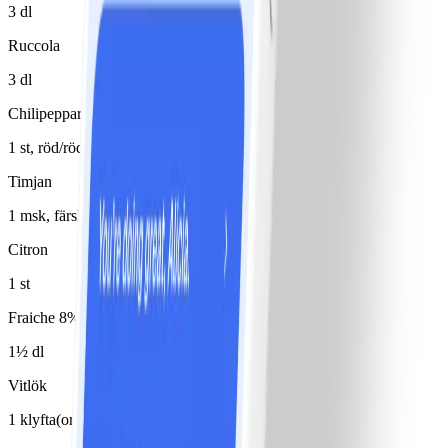
3 dl
Ruccola
3 dl
Chilipeppar
1 st, röd/röda
Timjan
1 msk, färsk, eller koriander
Citron
1 st
Fraiche 8%
1½ dl
Vitlök
1 klyfta(or)