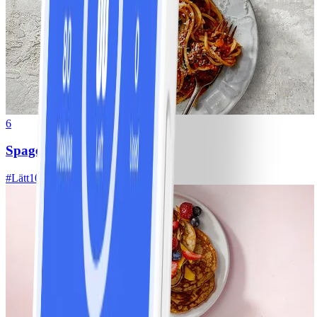
6
Spagetti med köttfärssås
#
Lätt
10 MIN