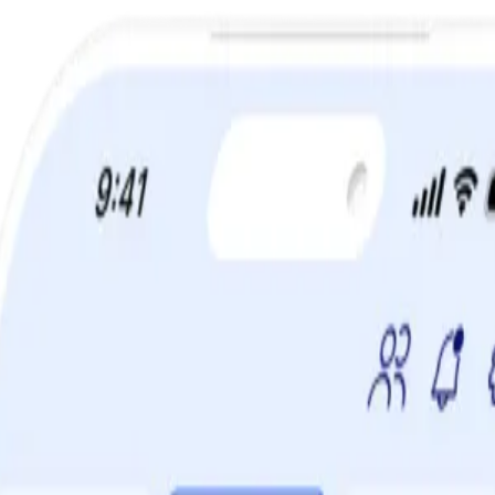
a din viktminskningsresa nu! Spara 50% när du tecknar 12 månaders m