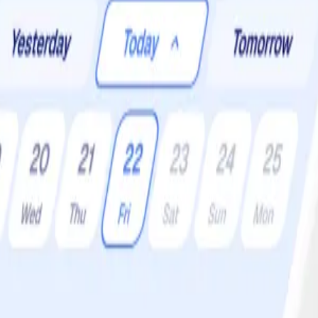
 •
Svårighetsgrad:
Lätt
 (siciliansk grönsaksgryta) med oliver och pinjenötter. Gör gärna en st
Arrla godast blir den om du gör den dagen innan.