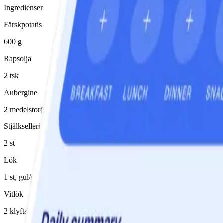
Ingredienser
Färskpotatis
600 g
Rapsolja
2 tsk
Aubergine
2 medelstor(t)/medelstora
Stjälkselleri
2 st
Lök
1 st, gul/gula
Vitlök
2 klyfta(or)