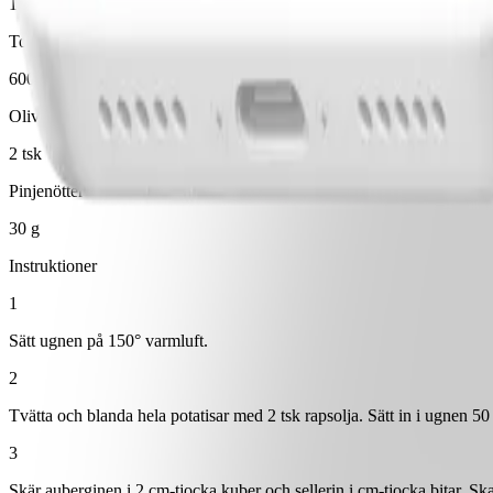
1 kruka(or)
Torsk
600 g
Olivolja
2 tsk
Pinjenötter
30 g
Instruktioner
1
Sätt ugnen på 150° varmluft.
2
Tvätta och blanda hela potatisar med 2 tsk rapsolja. Sätt in i ugnen 50
3
Skär auberginen i 2 cm-tjocka kuber och sellerin i cm-tjocka bitar. Ska