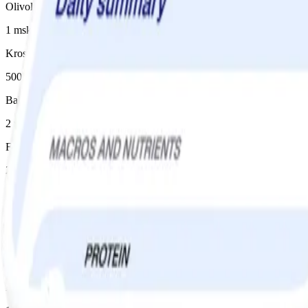
Olivolja
1 msk
Krossade tomater
500 g
Balsamvinäger
2 msk
Farinsocker
2 tsk
Oliver i saltlag
1 dl
Kapris
2 msk
Basilika