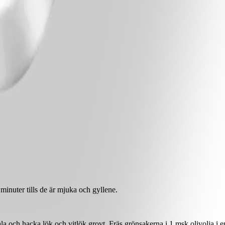
 minuter tills de är mjuka och gyllene.
la och hacka lök och vitlök grovt. Fräs grönsakerna i 1 msk olivolja i en