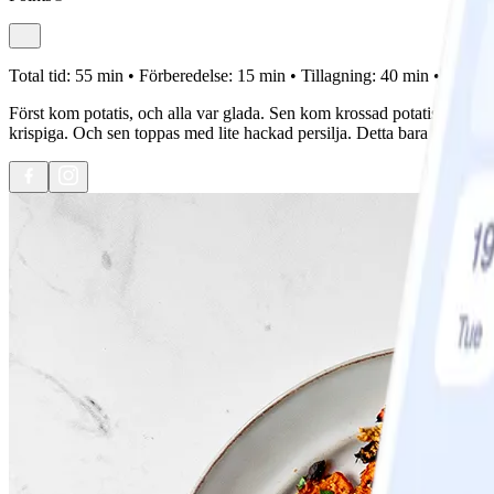
Total tid:
55 min •
Förberedelse:
15 min •
Tillagning:
40 min •
Portion
Först kom potatis, och alla var glada. Sen kom krossad potatis, och a
krispiga. Och sen toppas med lite hackad persilja. Detta bara måste du t