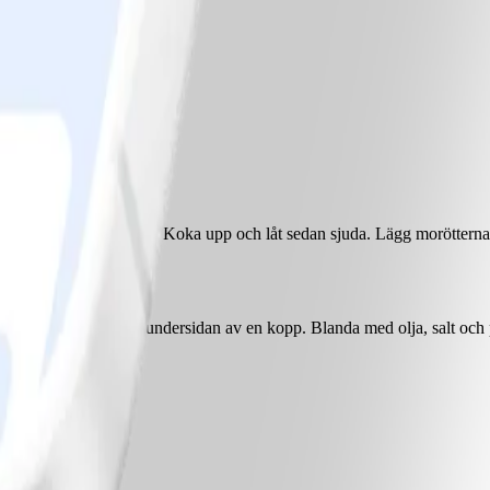
te nå upp till durkslaget). Koka upp och låt sedan sjuda. Lägg morötterna
t med handen eller undersidan av en kopp. Blanda med olja, salt och pep