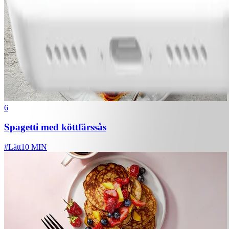
6
Spagetti med köttfärssås
#
Lätt
10 MIN