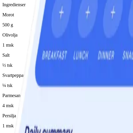
Ingredienser
Morot
500 g
Olivolja
1 msk
Salt
½ tsk
Svartpeppar
¼ tsk
Parmesanost
4 msk
Persilja
1 msk