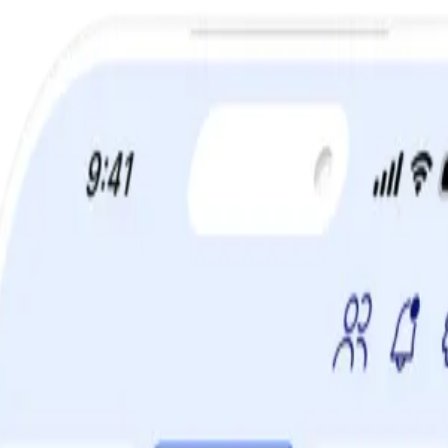
a din viktminskningsresa nu! Spara 50% när du tecknar 12 månaders m