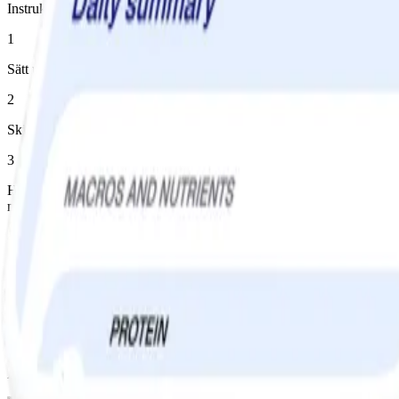
Instruktioner
1
Sätt ugnen på 200° varmluft.
2
Skiva morötterna i ca 2 cm-tjocka skivor.
3
Häll vatten i en gryta och placera ett durkslag i grytan (vattnet ska in
morötterna torra med en ren kökshandduk.
4
Lägg över morötterna på en plåt med bakplåtspapper och krossa dem lät
ost och sätt tillbaka i ugnen ca 5 minuter.
5
Toppa med hackad persilja.
Andra gillade också