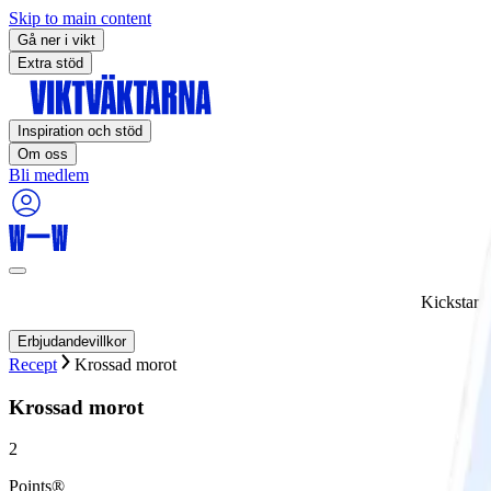
Skip to main content
Gå ner i vikt
Extra stöd
Inspiration och stöd
Om oss
Bli medlem
Kickstart
Erbjudandevillkor
Recept
Krossad morot
Krossad morot
2
Points®