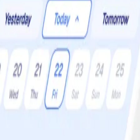
er:
4 •
Svårighetsgrad:
Lätt
lla var ännu gladare. Och nu har vi krossat morot och vi är… lyriska! Sö
esta. Ät rätt upp och ned som snacks eller ha som ett gott tillbehör till