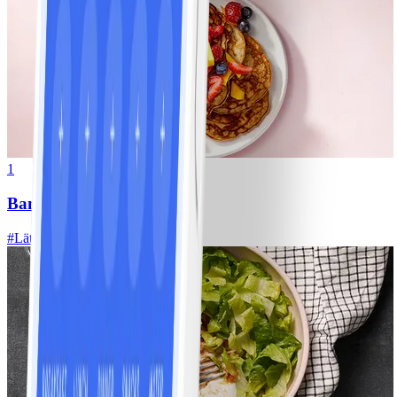
1
Bananpannkakor
#
Lätt
5 MIN