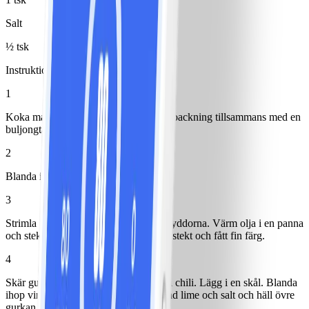
Salt
½ tsk
Instruktioner
1
Koka mathavre enligt anvisning på förpackning tillsammans med en
buljongtärning.
2
Blanda ihop kryddorna.
3
Strimla kycklingen och blanda med kryddorna. Värm olja i en panna
och stek kycklingen tills den är genomstekt och fått fin färg.
4
Skär gurka i mindre bitar och finhacka chili. Lägg i en skål. Blanda
ihop vinäger, socker, sesamolja, pressad lime och salt och häll övre
gurkan.