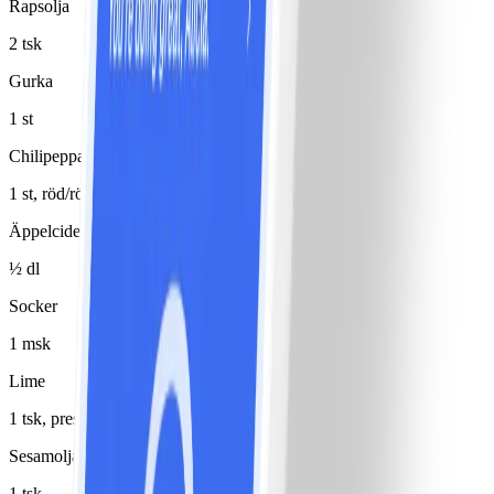
Rapsolja
2 tsk
Gurka
1 st
Chilipeppar
1 st, röd/röda
Äppelcidervinäger
½ dl
Socker
1 msk
Lime
1 tsk, pressad
Sesamolja
1 tsk