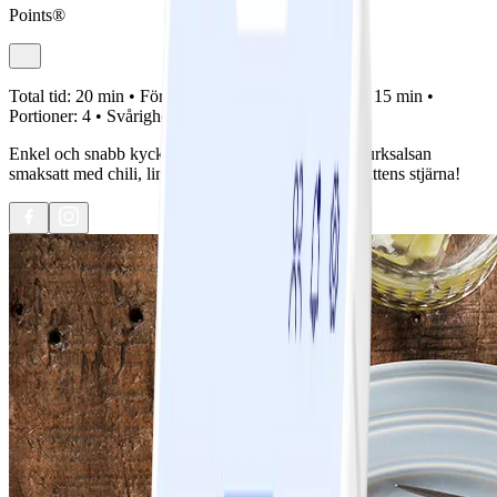
Points®
Total tid:
20 min •
Förberedelse:
5 min •
Tillagning:
15 min •
Portioner:
4 •
Svårighetsgrad:
Lätt
Enkel och snabb kycklingrätt med mycket smak. Gurksalsan
smaksatt med chili, lime och sesamolja är tveklöst rättens stjärna!