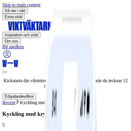
Skip to main content
Gå ner i vikt
Extra stöd
Inspiration och stöd
Om oss
Bli medlem
Kickstarta din viktminskningsresa nu! Spara 50% när du tecknar 12
månaders medlemskap.
Erbjudandevillkor
Recept
Kyckling med kryddig gurksalsa
Kyckling med kryddig gurksalsa
5