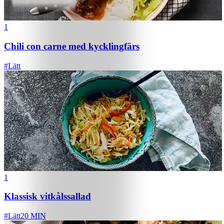
1
Chili con carne med kycklingfärs
#
Lätt
1
Klassisk vitkålssallad
#
Lätt
20 MIN