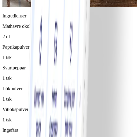
Ingredienser
Mathavre okokt
2 dl
Paprikapulver
1 tsk
Svartpeppar
1 tsk
Lökpulver
1 tsk
Vitlökspulver
1 tsk
Ingefära