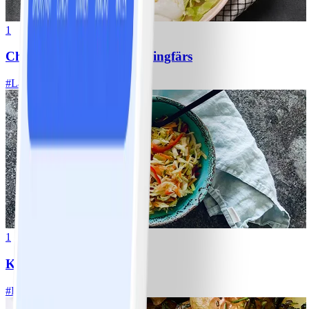
1
Chili con carne med kycklingfärs
#
Lätt
1
Klassisk vitkålssallad
#
Lätt
20 MIN