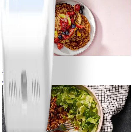
1
Bananpannkakor
#
Lätt
5 MIN