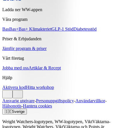
Ladda ner WW-appen
Våra program
Bas
Bas+
Bas+ Klimakteriet
GLP-1 Stöd
Diabetesstöd
Priser & Erbjudanden
Jämför program & priser
Vårt företag
Jobba med oss
Artiklar & Recept
Hjälp
Aktivera kod
Hitta workshop
Ansvarig utgivare
-
Personuppgiftspolicy
-
Användarvillkor
-
Hälsonotis
-
Hantera cookies
🇸🇪
Sverige
Weight Watchers-logotypen, WW-logotypen, ViktVäktarna-
logotypen, Weight Watchers, ViktVäktarna och Points är