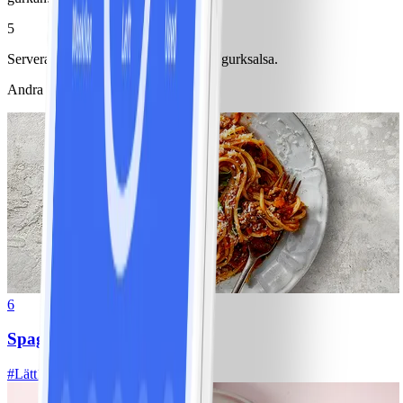
5
Servera kycklingen med havreris och gurksalsa.
Andra gillade också
6
Spagetti med köttfärssås
#
Lätt
10 MIN