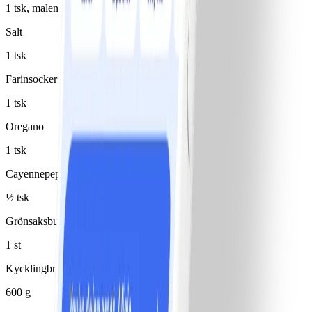
1 tsk, malen
Salt
1 tsk
Farinsocker
1 tsk
Oregano
1 tsk
Cayennepeppar
½ tsk
Grönsaksbuljongtärning
1 st
Kycklingbröstfilé
600 g