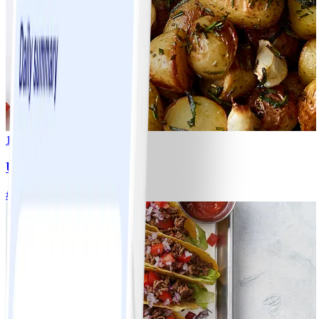
1
Ugnsrostad potatis
#
Lätt
5 MIN