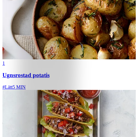
1
Ugnsrostad potatis
#
Lätt
5 MIN