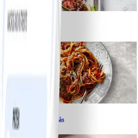
8
Tacos
#
Lätt
15 MIN
6
Spagetti med köttfärssås
#
Lätt
10 MIN