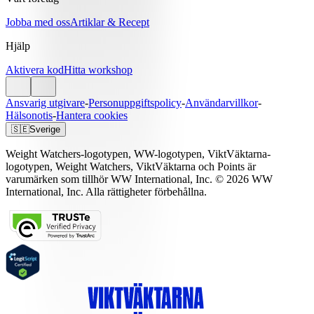
Jobba med oss
Artiklar & Recept
Hjälp
Aktivera kod
Hitta workshop
Ansvarig utgivare
-
Personuppgiftspolicy
-
Användarvillkor
-
Hälsonotis
-
Hantera cookies
🇸🇪
Sverige
Weight Watchers-logotypen, WW-logotypen, ViktVäktarna-
logotypen, Weight Watchers, ViktVäktarna och Points är
varumärken som tillhör WW International, Inc. © 2026 WW
International, Inc. Alla rättigheter förbehållna.