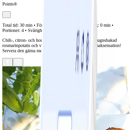
Points®
Total tid:
30 min •
Förberedelse:
30 min •
Tillagning:
0 min •
Portioner:
4 •
Svårighetsgrad:
Lätt
Chili-, citron- och honungsmarinerad kyckling med ugnsbakad
rosmarinpotatis och vitlökssås. Rätten är en riktig smaksensation!
Servera den gärna med en god sallad.