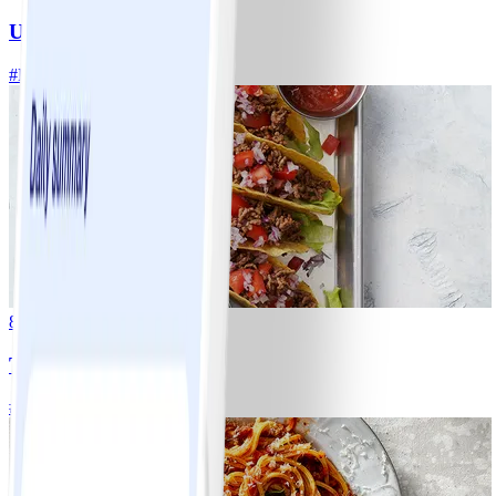
Ugnsrostad potatis
#
Lätt
5 MIN
8
Tacos
#
Lätt
15 MIN