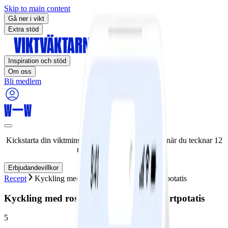
Skip to main content
Gå ner i vikt
Extra stöd
Inspiration och stöd
Om oss
Bli medlem
Kickstarta din viktminskningsresa nu! Spara 50% när du tecknar 12
månaders medlemskap.
Erbjudandevillkor
Recept
Kyckling med rostad vitlökskräm och örtpotatis
Kyckling med rostad vitlökskräm och örtpotatis
5