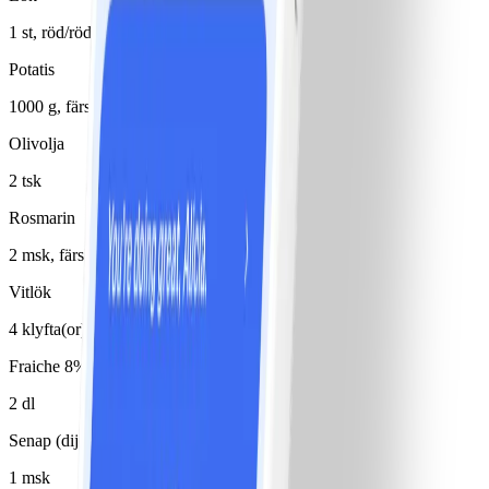
1 st, röd/röda
Potatis
1000 g, färsk
Olivolja
2 tsk
Rosmarin
2 msk, färsk
Vitlök
4 klyfta(or)
Fraiche 8%
2 dl
Senap (dijon)
1 msk