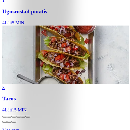
1
Ugnsrostad potatis
#
Lätt
5 MIN
8
Tacos
#
Lätt
15 MIN