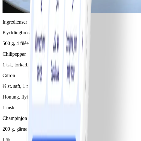
Ingredienser
Kycklingbröstfilé
500 g, 4 filéer
Chilipeppar
1 tsk, torkad, peperoncino
Citron
¼ st, saft, 1 msk
Honung, flytande
1 msk
Champinjoner
200 g, gärna skogschampinjoner
Lök