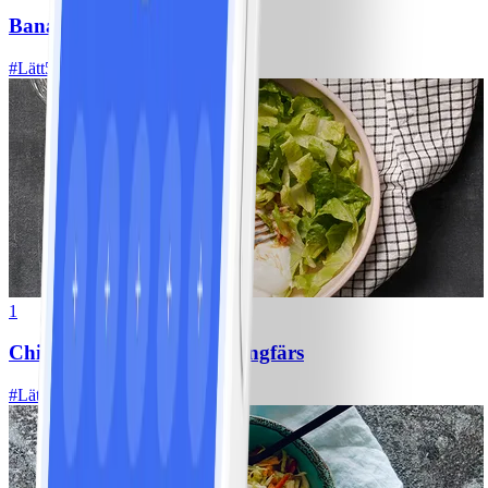
Bananpannkakor
#
Lätt
5 MIN
1
Chili con carne med kycklingfärs
#
Lätt