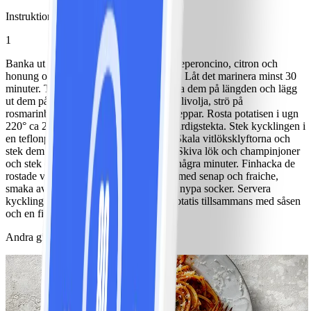
Instruktioner
1
Banka ut kycklingfiléerna lite. Blanda peperoncino, citron och
honung och marinera kycklingen i detta. Låt det marinera minst 30
minuter. Tvätta och borsta potatisen, dela dem på längden och lägg
ut dem på en ugnsplåt. Ringla på 1 tsk olivolja, strö på
rosmarinbladen. Krydda med salt och peppar. Rosta potatisen i ugn
220° ca 25 minuter eller tills de känns färdigstekta. Stek kycklingen i
en teflonpanna tills de är genomstekta. Skala vitlöksklyftorna och
stek dem tillsammans med kycklingen. Skiva lök och champinjoner
och stek dem i 1 tsk olja på hög värme några minuter. Finhacka de
rostade vitlöksklyftorna och blanda det med senap och fraiche,
smaka av med salt, vitpeppar och ev en nypa socker. Servera
kyckling, lök och champinjoner samt potatis tillsammans med såsen
och en fin sallad.
Andra gillade också