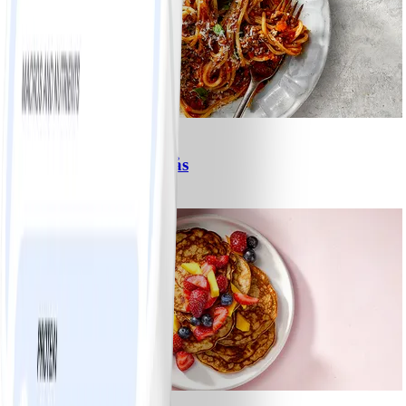
6
Spagetti med köttfärssås
#
Lätt
10 MIN
1