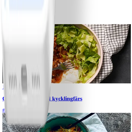
Bananpannkakor
#
Lätt
5 MIN
1
Chili con carne med kycklingfärs
#
Lätt