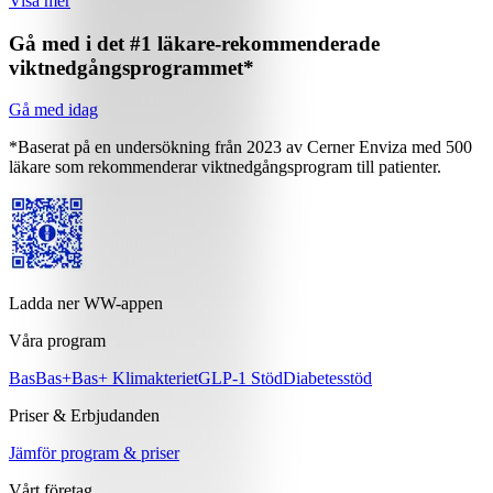
Visa mer
Gå med i det #1 läkare-rekommenderade
viktnedgångsprogrammet*
Gå med idag
*Baserat på en undersökning från 2023 av Cerner Enviza med 500
läkare som rekommenderar viktnedgångsprogram till patienter.
Ladda ner WW-appen
Våra program
Bas
Bas+
Bas+ Klimakteriet
GLP-1 Stöd
Diabetesstöd
Priser & Erbjudanden
Jämför program & priser
Vårt företag