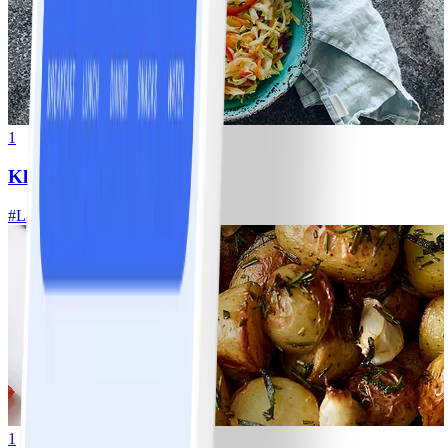
1
Klassisk vitkålssallad
#
Lätt
20 MIN
1