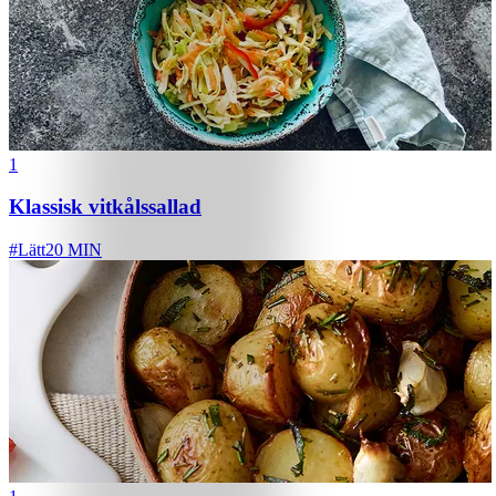
1
Klassisk vitkålssallad
#
Lätt
20 MIN