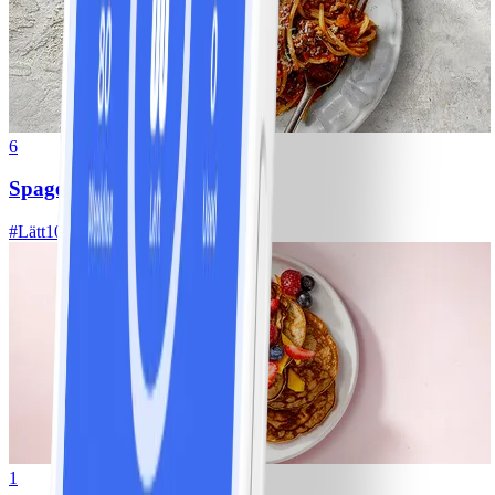
6
Spagetti med köttfärssås
#
Lätt
10 MIN
1