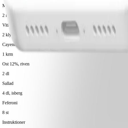
Majonnäs, lätt 30%
2 msk
Vitlök
2 klyfta(or)
Cayennepeppar
1 krm
Ost 12%, riven
2 dl
Sallad
4 dl, isberg
Feferoni
8 st
Instruktioner