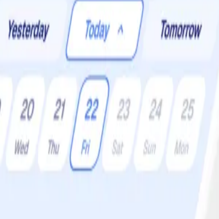
ioner:
4 •
Svårighetsgrad:
Lätt
r så klart finfint att göra den hemma också. Här har vi en kycklingkeba