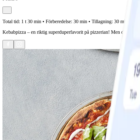
Total tid:
1 t 30 min •
Förberedelse:
30 min •
Tillagning:
30 min •
Port
Kebabpizza – en riktig superduperfavorit på pizzerian! Men det funka