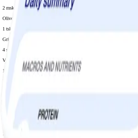
2 msk, kebabkrydda
Olivolja
1 tsk
Grillad paprika i lag (utan olja)
4 st
Vitlök
1 klyfta(or)
Tomatpuré
2 msk
Tomater, passerade
1 förp
Fil, standardfil 3%
1½ dl