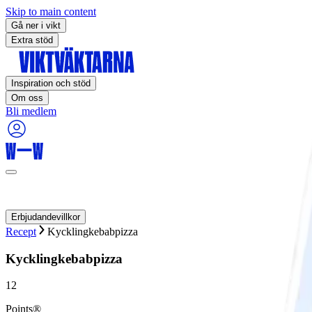
Skip to main content
Gå ner i vikt
Extra stöd
Inspiration och stöd
Om oss
Bli medlem
Erbjudandevillkor
Recept
Kycklingkebabpizza
Kycklingkebabpizza
12
Points®