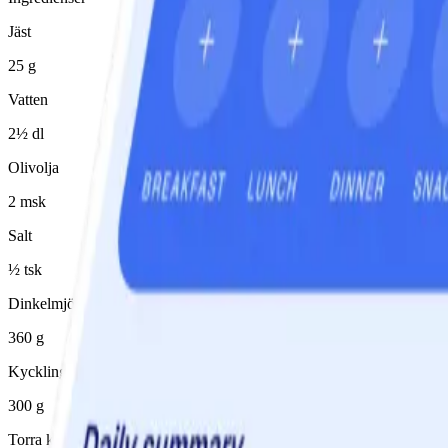
Jäst
25 g
Vatten
2½ dl
Olivolja
2 msk
Salt
½ tsk
Dinkelmjöl
360 g
Kycklingbröstfilé
300 g
Torra kryddor