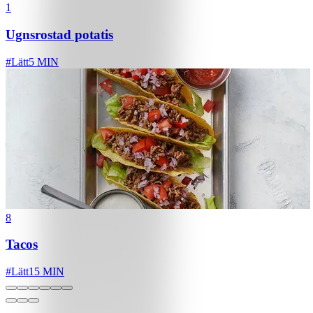
1
Ugnsrostad potatis
#
Lätt
5 MIN
8
Tacos
#
Lätt
15 MIN