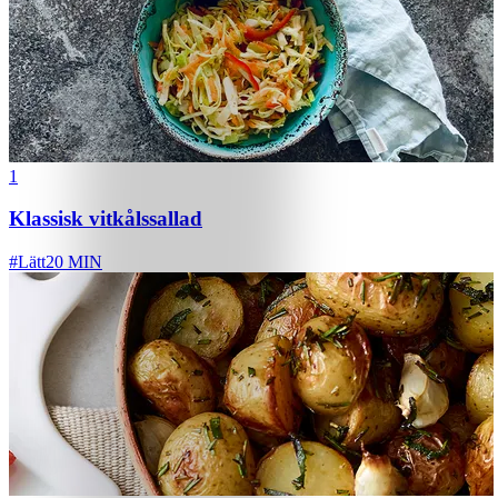
1
Klassisk vitkålssallad
#
Lätt
20 MIN