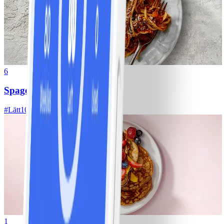
6
Spagetti med köttfärssås
#
Lätt
10 MIN
1