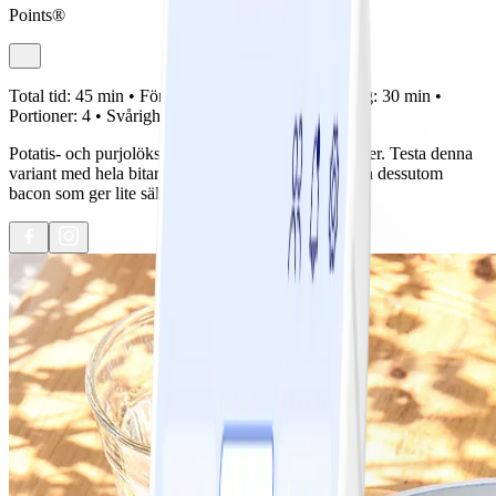
Points®
Total tid:
45 min •
Förberedelse:
15 min •
Tillagning:
30 min •
Portioner:
4 •
Svårighetsgrad:
Lätt
Potatis- och purjolökssoppa är en riktigt god klassiker. Testa denna
variant med hela bitar av potatis, purjo, morötter och dessutom
bacon som ger lite sälta. Suveränt gott!