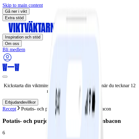
Skip to main content
Gå ner i vikt
Extra stöd
Inspiration och stöd
Om oss
Bli medlem
Kickstarta din viktminskningsresa nu! Spara 50% när du tecknar 12
månaders medlemskap.
Erbjudandevillkor
Recept
Potatis- och purjolökssoppa med kalkonbacon
Potatis- och purjolökssoppa med kalkonbacon
6