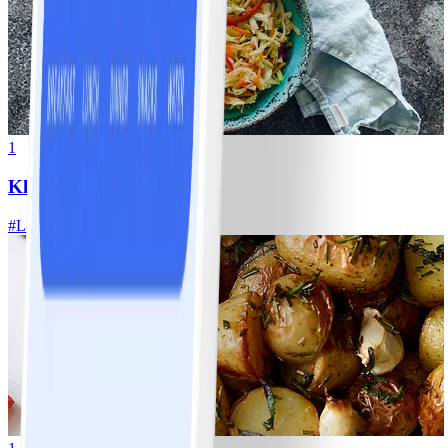
1
Klassisk vitkålssallad
#
Lätt
20 MIN