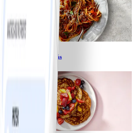
6
Spagetti med köttfärssås
#
Lätt
10 MIN