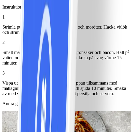
Instruktioner
1
Strimla purjolök. Skala och tärna potatis och morötter. Hacka vitlök
och strimla bacon.
2
Smält margarin i en gryta. Fräs potatis, grönsaker och bacon. Häll på
vatten och smula ner buljongtärning. Låt koka på svag värme 15
minuter.
3
Vispa ut mjöl i mjölken och häll det i soppan tillsammans med
matlagningsgrädde. Låt det koka upp och sjuda 10 minuter. Smaka
av med salt och peppar. Strö över klippt persilja och servera.
Andra gillade också