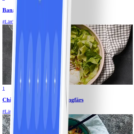
Bananpannkakor
#
Lätt
5 MIN
1
Chili con carne med kycklingfärs
#
Lätt