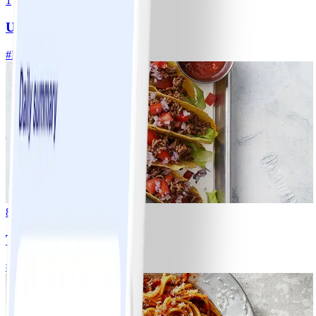
1
Ugnsrostad potatis
#
Lätt
5 MIN
8
Tacos
#
Lätt
15 MIN