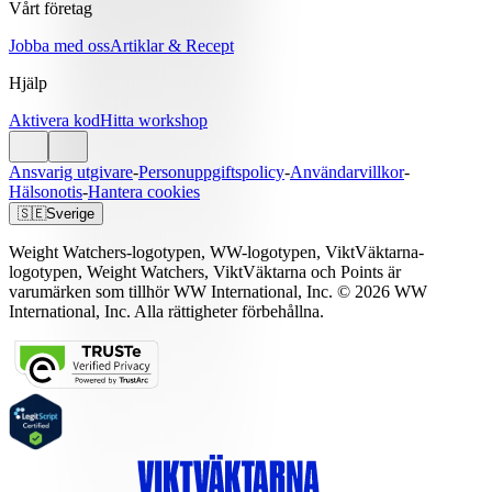
Vårt företag
Jobba med oss
Artiklar & Recept
Hjälp
Aktivera kod
Hitta workshop
Ansvarig utgivare
-
Personuppgiftspolicy
-
Användarvillkor
-
Hälsonotis
-
Hantera cookies
🇸🇪
Sverige
Weight Watchers-logotypen, WW-logotypen, ViktVäktarna-
logotypen, Weight Watchers, ViktVäktarna och Points är
varumärken som tillhör WW International, Inc. © 2026 WW
International, Inc. Alla rättigheter förbehållna.