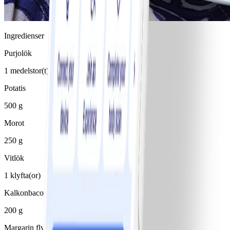
Ingredienser
Purjolök
1 medelstor(t)/medelstora
Potatis
500 g
Morot
250 g
Vitlök
1 klyfta(or)
Kalkonbacon
200 g
Margarin flytande 80%