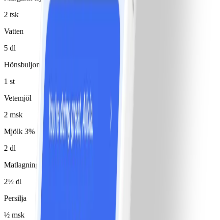
2 tsk
Vatten
5 dl
Hönsbuljongtärning
1 st
Vetemjöl
2 msk
Mjölk 3%
2 dl
Matlagningsbas 4% (typ Milda mat)
2½ dl
Persilja
½ msk