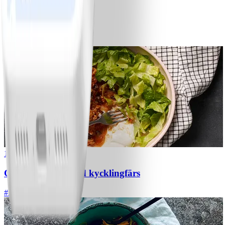
1
Bananpannkakor
#
Lätt
5 MIN
1
Chili con carne med kycklingfärs
#
Lätt