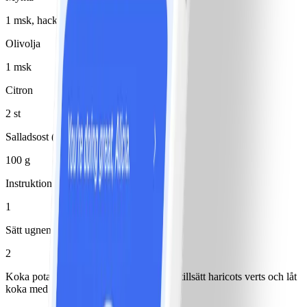
1 msk, hackad
Olivolja
1 msk
Citron
2 st
Salladsost (feta) 10%
100 g
Instruktioner
1
Sätt ugnen på 180°.
2
Koka potatis. När det återstår 2 minuter, tillsätt haricots verts och låt
koka med.