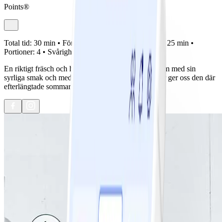
Points®
Total tid:
30 min •
Förberedelse:
5 min •
Tillagning:
25 min •
Portioner:
4 •
Svårighetsgrad:
Lätt
En riktigt fräsch och härlig lax- och potatissallad som med sin
syrliga smak och med vackra, välsmakande kryddor ger oss den där
efterlängtade sommarkänslan!