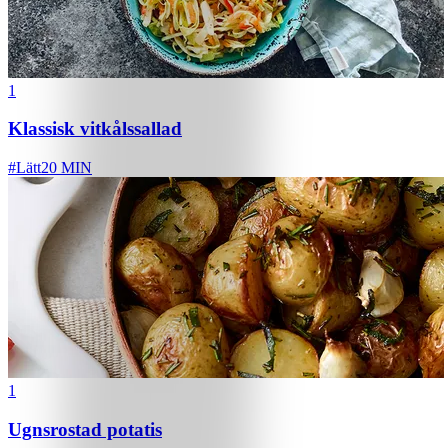
1
Klassisk vitkålssallad
#
Lätt
20 MIN
1
Ugnsrostad potatis