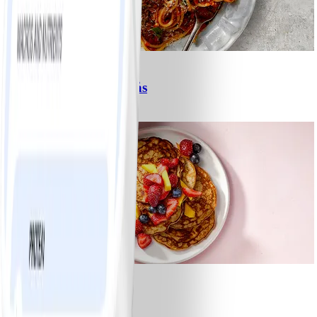
6
Spagetti med köttfärssås
#
Lätt
10 MIN
1
Bananpannkakor