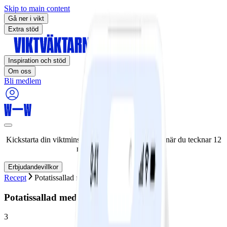
Skip to main content
Gå ner i vikt
Extra stöd
Inspiration och stöd
Om oss
Bli medlem
Kickstarta din viktminskningsresa nu! Spara 50% när du tecknar 12
månaders medlemskap.
Erbjudandevillkor
Recept
Potatissallad med lax och salladsost
Potatissallad med lax och salladsost
3