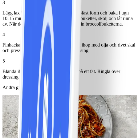
3
Lägg lax i en bakplåtspappersklädd ugnsfast form och baka i ugn
10-15 min. Dela under tiden broccolin i buketter, skölj och låt rinna
av. När det återstår 5 min på laxen, lägg in broccolibuketterna.
4
Finhacka basilika och mynta och blanda ihop med olja och rivet skal
och pressad saft från citronen till en dressing.
5
Blanda ihop potatis, grönsaker och lax på ett fat. Ringla över
dressing och toppa med smulad ost.
Andra gillade också