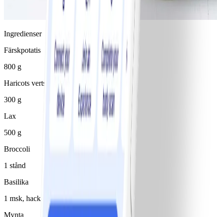
Ingredienser
Färskpotatis
800 g
Haricots verts
300 g
Lax
500 g
Broccoli
1 stånd
Basilika
1 msk, hackad
Mynta