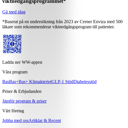
viktnedgångsprogrammet*
Gå med idag
*Baserat på en undersökning från 2023 av Cerner Enviza med 500
läkare som rekommenderar viktnedgångsprogram till patienter.
Ladda ner WW-appen
Våra program
Bas
Bas+
Bas+ Klimakteriet
GLP-1 Stöd
Diabetesstöd
Priser & Erbjudanden
Jämför program & priser
Vårt företag
Jobba med oss
Artiklar & Recept