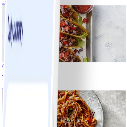
#
Lätt
5 MIN
8
Tacos
#
Lätt
15 MIN