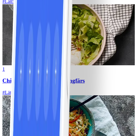
#
Lätt
5 MIN
1
Chili con carne med kycklingfärs
#
Lätt