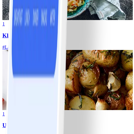
1
Klassisk vitkålssallad
#
Lätt
20 MIN
1
Ugnsrostad potatis