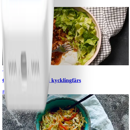
#
Lätt
5 MIN
1
Chili con carne med kycklingfärs
#
Lätt