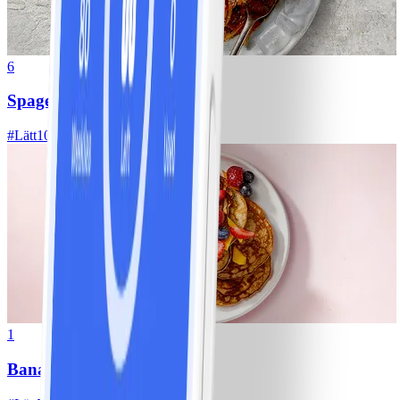
6
Spagetti med köttfärssås
#
Lätt
10 MIN
1
Bananpannkakor