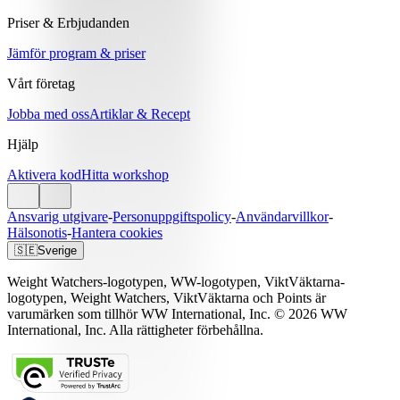
Priser & Erbjudanden
Jämför program & priser
Vårt företag
Jobba med oss
Artiklar & Recept
Hjälp
Aktivera kod
Hitta workshop
Ansvarig utgivare
-
Personuppgiftspolicy
-
Användarvillkor
-
Hälsonotis
-
Hantera cookies
🇸🇪
Sverige
Weight Watchers-logotypen, WW-logotypen, ViktVäktarna-
logotypen, Weight Watchers, ViktVäktarna och Points är
varumärken som tillhör WW International, Inc. © 2026 WW
International, Inc. Alla rättigheter förbehållna.