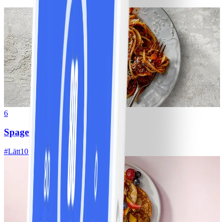
6
Spagetti med köttfärssås
#
Lätt
10 MIN