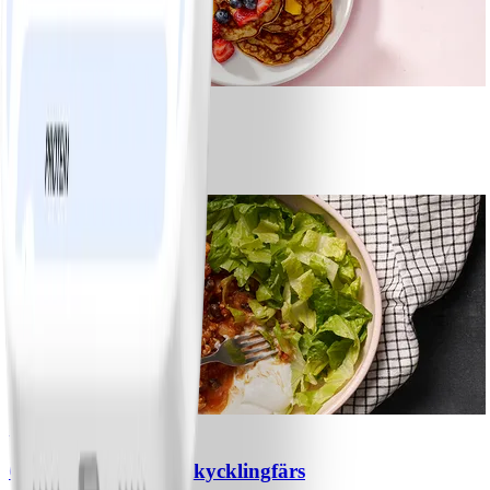
1
Bananpannkakor
#
Lätt
5 MIN
1
Chili con carne med kycklingfärs