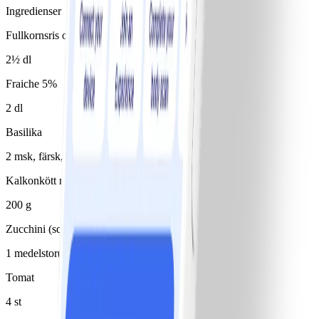
Ingredienser
Fullkornsris okokt (100% fullkorn)
2½ dl
Fraiche 5%
2 dl
Basilika
2 msk, färsk, hackad
Kalkonkött rökt
200 g
Zucchini (squash)
1 medelstor(t)/medelstora
Tomat
4 st