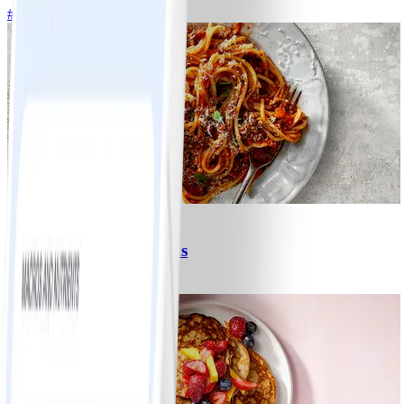
#
Lätt
15 MIN
6
Spagetti med köttfärssås
#
Lätt
10 MIN