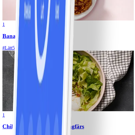
1
Bananpannkakor
#
Lätt
5 MIN
1
Chili con carne med kycklingfärs