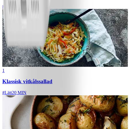
#
Lätt
1
Klassisk vitkålssallad
#
Lätt
20 MIN