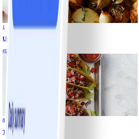
1
Ugnsrostad potatis
#
Lätt
5 MIN
8
Tacos