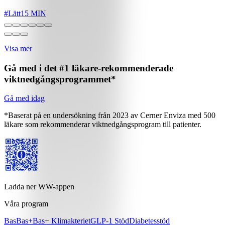
#
Lätt
15 MIN
Visa mer
Gå med i det #1 läkare-rekommenderade
viktnedgångsprogrammet*
Gå med idag
*Baserat på en undersökning från 2023 av Cerner Enviza med 500
läkare som rekommenderar viktnedgångsprogram till patienter.
Ladda ner WW-appen
Våra program
Bas
Bas+
Bas+ Klimakteriet
GLP-1 Stöd
Diabetesstöd