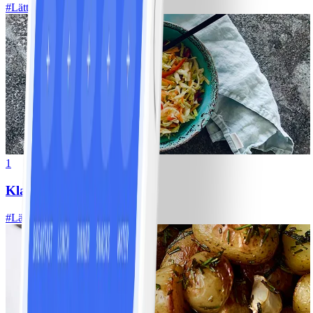
#
Lätt
1
Klassisk vitkålssallad
#
Lätt
20 MIN