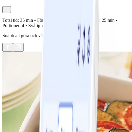
Total tid:
35 min •
Förberedelse:
10 min •
Tillagning:
25 min •
Portioner:
4 •
Svårighetsgrad:
Lätt
Snabb att göra och väldigt god.