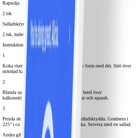
Rapsolja
2 tsk
Salladskrydda
2 tsk, italiensk
Instruktioner
1
Koka riset och bottna en smord ugnssäker form med det. Strö över
strimlad kalkon.
2
Blanda samman basilika med fraiche och bred över
kalkonstrimlorna. Lägg på skivor av tomat och squash.
3
Pensla skivorna med olja och strö över salladskrydda. Gratinera i
225° i ca 25 minuter. Garnera med basilika. Servera med en sallad.
Andra gillade också