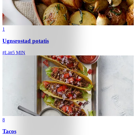
1
Ugnsrostad potatis
#
Lätt
5 MIN
8
Tacos