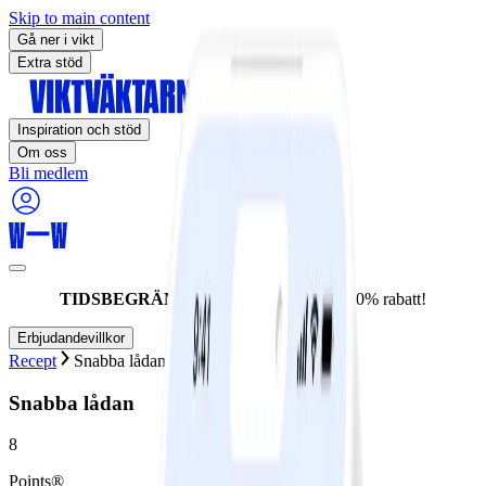
Skip to main content
Gå ner i vikt
Extra stöd
Inspiration och stöd
Om oss
Bli medlem
TIDSBEGRÄNSAT ERBJUDANDE:
60% rabatt!
Erbjudandevillkor
Recept
Snabba lådan
Snabba lådan
8
Points®