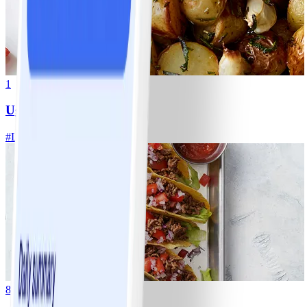
1
Ugnsrostad potatis
#
Lätt
5 MIN
8