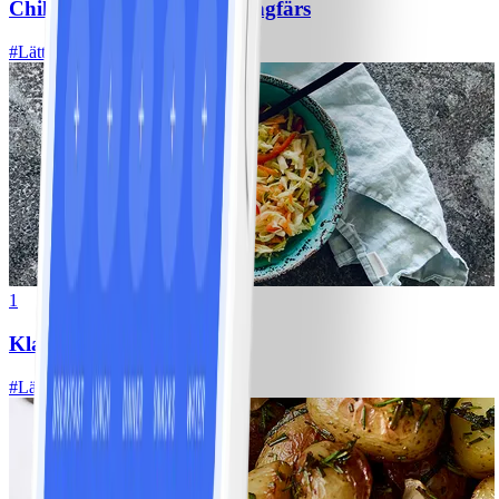
Chili con carne med kycklingfärs
#
Lätt
1
Klassisk vitkålssallad
#
Lätt
20 MIN