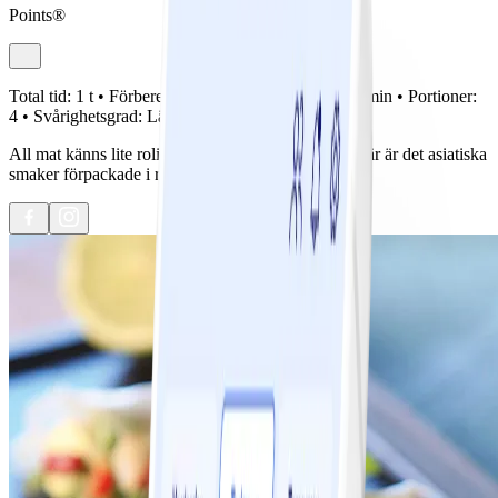
Points®
Total tid:
1 t •
Förberedelse:
30 min •
Tillagning:
0 min •
Portioner:
4 •
Svårighetsgrad:
Lätt
All mat känns lite roligare serverade i små paket. Här är det asiatiska
smaker förpackade i rispapper, mums!