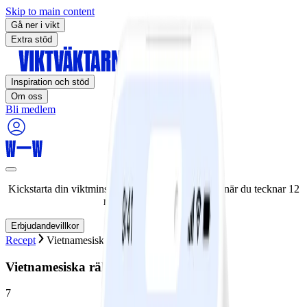
Skip to main content
Gå ner i vikt
Extra stöd
Inspiration och stöd
Om oss
Bli medlem
Kickstarta din viktminskningsresa nu! Spara 50% när du tecknar 12
månaders medlemskap.
Erbjudandevillkor
Recept
Vietnamesiska räkrullar
Vietnamesiska räkrullar
7