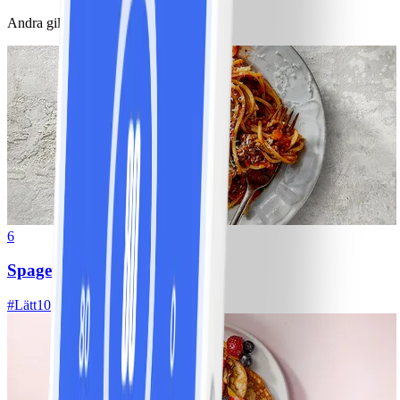
Andra gillade också
6
Spagetti med köttfärssås
#
Lätt
10 MIN