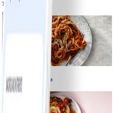
Tacos
#
Lätt
15 MIN
6
Spagetti med köttfärssås
#
Lätt
10 MIN