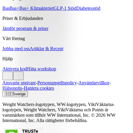
Bas
Bas+
Bas+ Klimakteriet
GLP-1 Stöd
Diabetesstöd
Priser & Erbjudanden
Jämför program & priser
Vårt företag
Jobba med oss
Artiklar & Recept
Hjälp
Aktivera kod
Hitta workshop
Ansvarig utgivare
-
Personuppgiftspolicy
-
Användarvillkor
-
Hälsonotis
-
Hantera cookies
🇸🇪
Sverige
Weight Watchers-logotypen, WW-logotypen, ViktVäktarna-
logotypen, Weight Watchers, ViktVäktarna och Points är
varumärken som tillhör WW International, Inc. © 2026 WW
International, Inc. Alla rättigheter förbehållna.