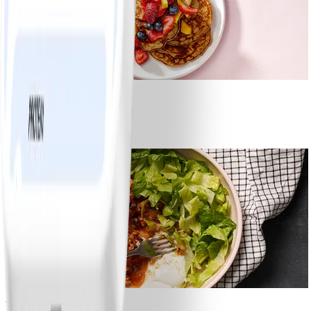
1
Bananpannkakor
#
Lätt
5 MIN
1