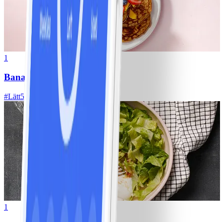
1
Bananpannkakor
#
Lätt
5 MIN
1