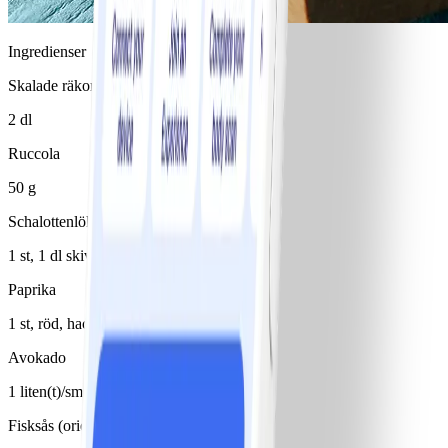
Ingredienser
Skalade räkor
2 dl
Ruccola
50 g
Schalottenlök
1 st, 1 dl skivad
Paprika
1 st, röd, hackad
Avokado
1 liten(t)/små, hackad
Fisksås (orientalisk)