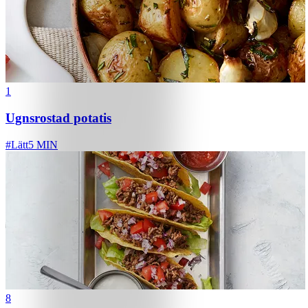
1
Ugnsrostad potatis
#
Lätt
5 MIN
8