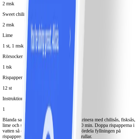
2 msk
Sweet chilisås
2 msk
Lime
1 st, 1 msk saft
Rörsocker
1 tsk
Rispapper
12 st
Instruktioner
1
Blanda samman räkor och grönsaker, marinera med chilisås, fisksås,
lime och socker. Låt det stå i kyl minst 30 min. Doppa rispapperna i
vatten så de blir mjuka och följsamma. Fördela fyllningen på
rispappren och vik/rulla ihop till fina vårrullar.