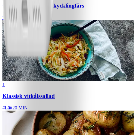
Chili con carne med kycklingfärs
#
Lätt
1
Klassisk vitkålssallad
#
Lätt
20 MIN