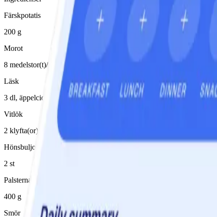
Färskpotatis
200 g
Morot
8 medelstor(t)/medelstora, 1 knippe
Läsk
3 dl, äppelcider
Vitlök
2 klyfta(or)
Hönsbuljongtärning
2 st
Palsternacka
400 g
Smör