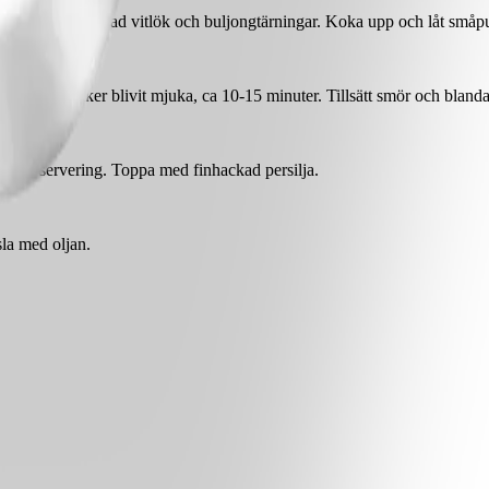
äll på cider, pressad vitlök och buljongtärningar. Koka upp och låt småp
ls alla grönsaker blivit mjuka, ca 10-15 minuter. Tillsätt smör och blan
innan servering. Toppa med finhackad persilja.
la med oljan.