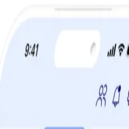
a din viktminskningsresa nu! Spara 50% när du tecknar 12 månaders m