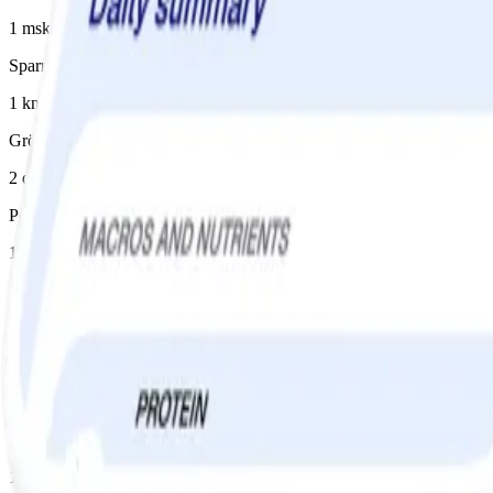
1 msk
Sparris
1 knippe(n)
Gröna ärter
2 dl
Persilja
1 knippe(n)
Kycklingkorv 18%
8 st, wienerkorv
Matolja
½ msk
Instruktioner
1