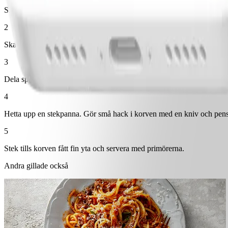
Skala potatis och morötter och lägg i en kastrull eller traktörpanna. H
2
Skala och klyfta palsternacka och lägg i kastrullen. Koka utan lock til
3
Dela sparrisen på tre och lägg ner tillsammans med ärtor fem minuter 
4
Hetta upp en stekpanna. Gör små hack i korven med en kniv och pens
5
Stek tills korven fått fin yta och servera med primörerna.
Andra gillade också