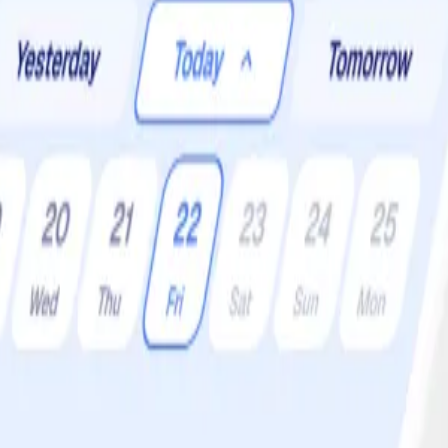
er:
4 •
Svårighetsgrad:
Lätt
 koka i äppelcider. Prova, det är jättegott!