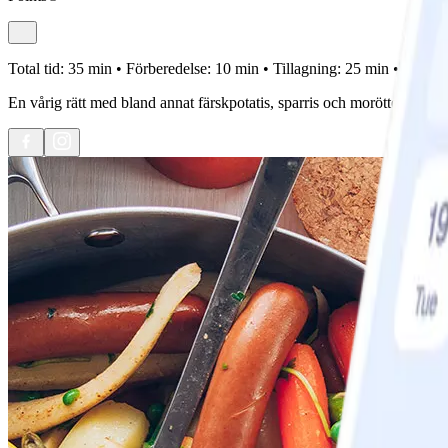
Total tid:
35 min •
Förberedelse:
10 min •
Tillagning:
25 min •
Portion
En vårig rätt med bland annat färskpotatis, sparris och morötter som får